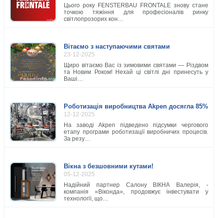
Цього року FENSTERBAU FRONTALE знову стане
точкою тяжіння для професіоналів ринку
світлопрозорих кон…
Вітаємо з наступаючими святами
23-12-2025
Щиро вітаємо Вас із зимовими святами — Різдвом
та Новим Роком! Нехай ці світлі дні принесуть у
Ваші…
Роботизація виробництва Akpen досягла 85%
12-12-2025
На заводі Akpen підведено підсумки чергового
етапу програми роботизації виробничих процесів.
За резу…
Вікна з безшовними кутами!
05-12-2025
Надійний партнер Салону ВІКНА Валерія, -
компанія «Віконда», продовжує інвестувати у
технології, що…