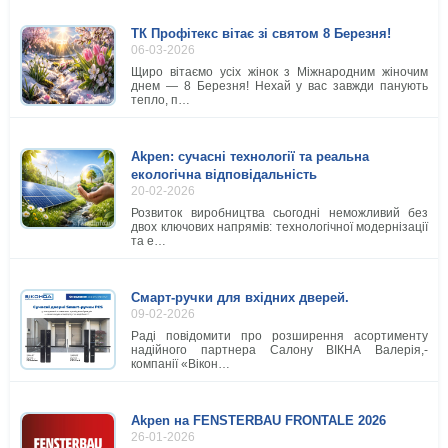
ТК Профітекс вітає зі святом 8 Березня!
06-03-2026
Щиро вітаємо усіх жінок з Міжнародним жіночим
днем — 8 Березня! Нехай у вас завжди панують
тепло, п…
Akpen: сучасні технології та реальна
екологічна відповідальність
20-02-2026
Розвиток виробництва сьогодні неможливий без
двох ключових напрямів: технологічної модернізації
та е…
Смарт-ручки для вхідних дверей.
09-02-2026
Раді повідомити про розширення асортименту
надійного партнера Салону ВІКНА Валерія,-
компанії «Вікон…
Akpen на FENSTERBAU FRONTALE 2026
26-01-2026