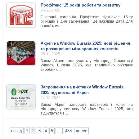
Профітекс: 15 років роботи та розвитку
25-11-2025
Сьогодні компанія Профітекс відзначає 15-ту
річницю з дня заснування. Це важлива дата для
нашої кома…
Akpen на Window Eurasia 2025: нові рішення
та розширення міжнародних контактів
25-11-2025
Завод Akpen взяв участь у міжнародній виставці
Window Eurasia 2025, яка традиційно об’єднує
виробник…
Запрошення на виставку Window Eurasia
2025 від компанії Akpen
24-10-2025
Завод Akpen запрошує партнерів і колег на
міжнародну виставку Window Eurasia 2025, яка
відбудеться з…
назад
1
2
3
4
5
…
458
далее