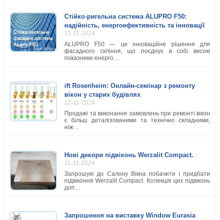
Стійко-ригельна система ALUPRO F50:
надійність, енергоефективність та інновації
21-11-2024
ALUPRO F50 — це інноваційне рішення для
фасадного скління, що поєднує в собі високі
показники енерго…
ift Rosenheim: Онлайн-семінар з ремонту
вікон у старих будівлях
12-11-2024
Продажі та виконання замовлень при ремонті вікон
є більш деталізованими та технічно складними,
ніж…
Нові декори підвіконь Werzalit Compact.
11-11-2024
Запрошую до Салону Вікна побачити і придбати
підвіконня Werzalit Compact. Колекція цих підвіконь
доп…
Запрошення на виставку Window Eurasia