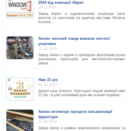
2024 від компанії Akpen
04-11-2024
Завод Akpen із задоволенням запрошує своїх
клієнтів та партнерів на щорічну виставку Window
Eurasia…
Акпен: якісний товар вимагає якісної
упаковки
15-10-2024
Завод Акпен є одним із провідних виробників ручок
(натискних гарнітурів) для металопластикових
двере…
Нам 21 рік
03-10-2024
Дорогі наші Клієнти, Партнери! Нашій компанії вже
21 рік, і в цей особливий день ми хочемо подякув…
Акпен оптимізує процеси гальванізації
фурнітури
25-09-2024
Завод Акпен в рамках комплексного оновлення та