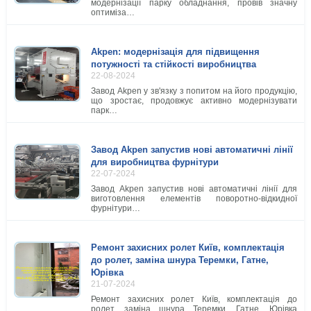
модернізації парку обладнання, провів значну
оптиміза…
Akpen: модернізація для підвищення
потужності та стійкості виробництва
22-08-2024
Завод Akpen у зв'язку з попитом на його продукцію,
що зростає, продовжує активно модернізувати
парк…
Завод Akpen запустив нові автоматичні лінії
для виробництва фурнітури
22-07-2024
Завод Akpen запустив нові автоматичні лінії для
виготовлення елементів поворотно-відкидної
фурнітури…
Ремонт захисних ролет Київ, комплектація
до ролет, заміна шнура Теремки, Гатне,
Юрівка
21-07-2024
Ремонт захисних ролет Київ, комплектація до
ролет, заміна шнура Теремки, Гатне, Юрівка