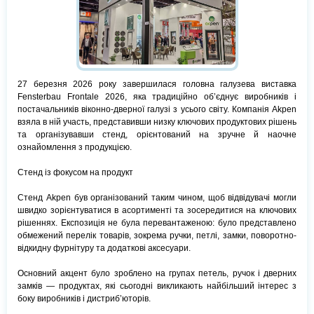
27 березня 2026 року завершилася головна галузева виставка
Fensterbau Frontale 2026, яка традиційно об’єднує виробників і
постачальників віконно-дверної галузі з усього світу. Компанія Akpen
взяла в ній участь, представивши низку ключових продуктових рішень
та організувавши стенд, орієнтований на зручне й наочне
ознайомлення з продукцією.
Стенд із фокусом на продукт
Стенд Akpen був організований таким чином, щоб відвідувачі могли
швидко зорієнтуватися в асортименті та зосередитися на ключових
рішеннях. Експозиція не була перевантаженою: було представлено
обмежений перелік товарів, зокрема ручки, петлі, замки, поворотно-
відкидну фурнітуру та додаткові аксесуари.
Основний акцент було зроблено на групах петель, ручок і дверних
замків — продуктах, які сьогодні викликають найбільший інтерес з
боку виробників і дистриб’юторів.