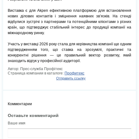
Виставка є для Akpen ефективною платформою для встановлення
нових ділових контактів і зміцнення наявних зв’язків. На стенді
відбулися зустрічі з партнерами та потенційними клієнтами з різних
країн, що підтверджує стабільний інтерес до продукції компанії на
міжнародному ринку.
Участь у виставці 2026 року стала для керівництва компанії ще одним
підтвердженням того, що ставка на зрозумілі, практичні та
конкурентні рішення — це правильний вектор розвитку, який
знаходить відгук у професійної аудиторії.
Автор: Прес-служба Профітекс
Страница компании в каталоге:
Профитекс
Отправить ссылку
Комментарии
Оставьте комментарий
Ваше имя