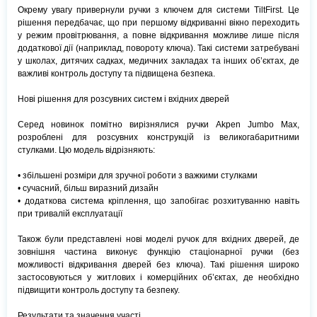
Окрему увагу привернули ручки з ключем для системи TiltFirst. Це
рішення передбачає, що при першому відкриванні вікно переходить
у режим провітрювання, а повне відкривання можливе лише після
додаткової дії (наприклад, повороту ключа). Такі системи затребувані
у школах, дитячих садках, медичних закладах та інших об’єктах, де
важливі контроль доступу та підвищена безпека.
Нові рішення для розсувних систем і вхідних дверей
Серед новинок помітно вирізнялися ручки Akpen Jumbo Max,
розроблені для розсувних конструкцій із великогабаритними
стулками. Цю модель відрізняють:
• збільшені розміри для зручної роботи з важкими стулками
• сучасний, більш виразний дизайн
• додаткова система кріплення, що запобігає розхитуванню навіть
при тривалій експлуатації
Також були представлені нові моделі ручок для вхідних дверей, де
зовнішня частина виконує функцію стаціонарної ручки (без
можливості відкривання дверей без ключа). Такі рішення широко
застосовуються у житлових і комерційних об’єктах, де необхідно
підвищити контроль доступу та безпеку.
Результати та значення участі