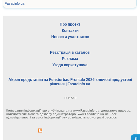
Fasadinfo.ua
Про проект
Контакти
Новости участников
Реєстрація в каталозі
Реклама
Угода користувача
Akpen представив на Fensterbau Frontale 2026 ключові продуктові
рішення | Fasadinfo.ua
ID:11563
Копіювання інформації, що опублікована на www.Fasadinfo.ua, допустиме лише за
наявності письмового дозволу адміністратора. www.Fasadinfo.ua не несе
відповідальності за зміст інформації, яку розміщують користувачі ресурсу.