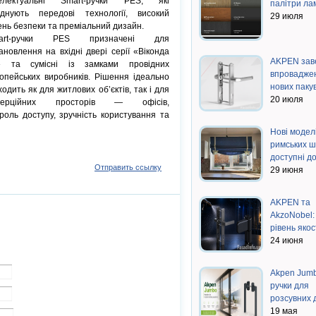
телектуальні Smart-ручки PES, які
палітри лам
єднують передові технології, високий
29 июля
ень безпеки та преміальний дизайн.
art-ручки PES призначені для
ановлення на вхідні двері серії «Віконда
AKPEN зав
» та сумісні із замками провідних
впровадже
опейських виробників. Рішення ідеально
нових пак
ходить як для житлових об’єктів, так і для
20 июля
мерційних просторів — офісів,
роль доступу, зручність користування та
Нові модел
римських 
доступні д
Отправить ссылку
29 июня
AKPEN та
AkzoNobel:
рівень яко
24 июня
Akpen Jum
ручки для
розсувних
19 мая