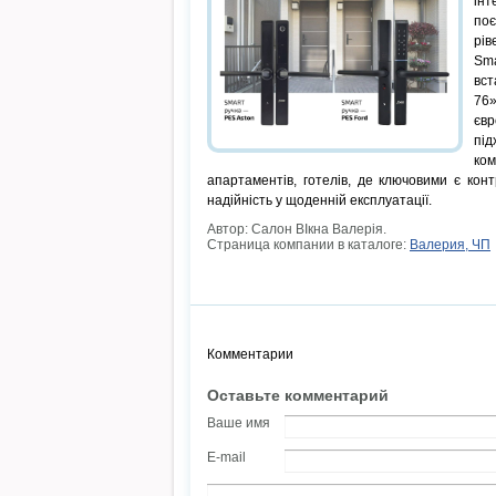
ін
по
рів
Sm
вст
76
євр
під
ко
апартаментів, готелів, де ключовими є конт
надійність у щоденній експлуатації.
Автор: Салон ВIкна Валерія.
Страница компании в каталоге:
Валерия, ЧП
Комментарии
Оставьте комментарий
Ваше имя
E-mail