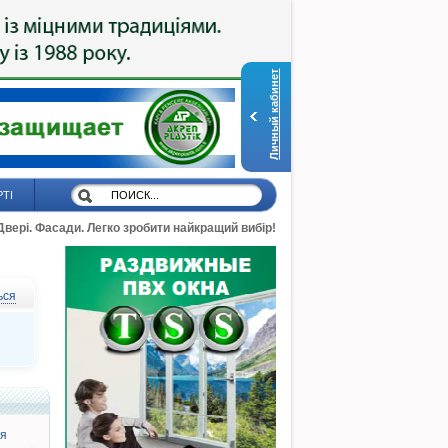
Личный кабинет
РТІ
 Двері. Фасади. Легко зробити найкращий вибір!
ься
я