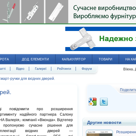
РОТА
ДОД. ЕЛЕМЕНТИ
КАЛЬКУЛЯТОР
ТОВАРИ
НА КА
атті
Відео
Галереї
Рейтинги
Форум
Вікна.
март-ручки для вхідних дверей.
Поделит
рей.
ді повідомити про розширення
ортименту надійного партнера Салону
НА Валерія,- компанії «Віконда». Відтепер
Другие новости
 пропонуємо сучасне рішення для
мплектації вхідних дверей —
Розширенн