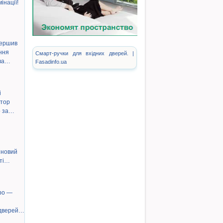
інації!
ершив
ння
Смарт-ручки для вхідних дверей. |
ува…
Fasadinfo.ua
і
штор
о за…
 новий
сті…
bo —
 дверей…