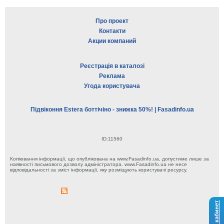
Про проект
Контакти
Акции компаний
Реєстрація в каталозі
Реклама
Угода користувача
Підвіконня Estera боттічіно - знижка 50%! | Fasadinfo.ua
ID:11560
Копіювання інформації, що опублікована на www.Fasadinfo.ua, допустиме лише за
наявності письмового дозволу адміністратора. www.Fasadinfo.ua не несе
відповідальності за зміст інформації, яку розміщують користувачі ресурсу.
Личный кабинет