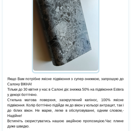
Якщо Вам потрібне якісне підвіконня з супер-знижкою, запрошую до
Салону ВІКНА!
Тільки до 30 квітня у нас в Салоні діє знижка 50% на підвіконня Estera
у декорі боттічіно.
Стильна матова поверхня, заокруглений капінос, 100% якісне
підвіконня. Колір боттічіно підійде як до вікон у кольорі антрацит, так і
до білих вікон. Не марке, легке в обслуговуванні, одним словом,-
Надійне!
Встигніть скористуватись нашою акційною пропозицією.Час плине
дуже швидко.