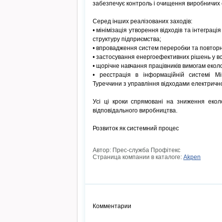
забезпечує контроль і очищення виробничих с
Серед інших реалізованих заходів:
• мінімізація утворення відходів та інтеграц
структуру підприємства;
• впровадження систем переробки та повторн
• застосування енергоефективних рішень у вс
• щорічне навчання працівників вимогам екол
• реєстрація в інформаційній системі Мі
Туреччини з управління відходами електричн
Усі ці кроки спрямовані на зниження екол
відповідального виробництва.
Розвиток як системний процес
Автор: Прес-служба Профітекс
Страница компании в каталоге:
Akpen
Комментарии