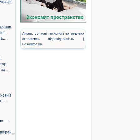
інації!
ершив
ння
Akpen: сучасні технології та реальна
ува…
екологічна відповідальність |
Fasadinfo.ua
і
штор
о за…
 новий
сті…
bo —
 дверей…