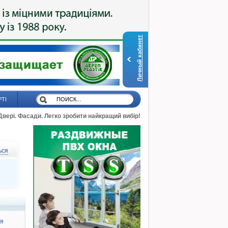
Личный кабинет
РТІ
 Двері. Фасади. Легко зробити найкращий вибір!
ься
я