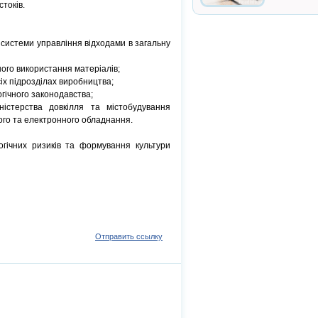
токів.
ія системи управління відходами в загальну
ого використання матеріалів;
іх підрозділах виробництва;
огічного законодавства;
ністерства довкілля та містобудування
ого та електронного обладнання.
огічних ризиків та формування культури
Отправить ссылку