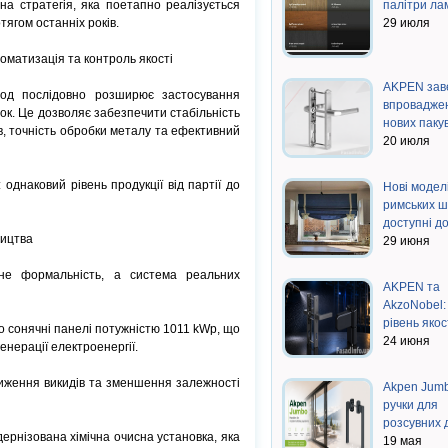
на стратегія, яка поетапно реалізується
палітри лам
тягом останніх років.
29 июля
оматизація та контроль якості
AKPEN зав
вод послідовно розширює застосування
впровадже
ок. Це дозволяє забезпечити стабільність
нових пак
в, точність обробки металу та ефективний
20 июля
однаковий рівень продукції від партії до
Нові модел
римських 
доступні д
ництва
29 июня
не формальність, а система реальних
AKPEN та
AkzoNobel:
рівень яко
о сонячні панелі потужністю 1011 kWp, що
24 июня
енерації електроенергії.
иження викидів та зменшення залежності
Akpen Jum
ручки для
розсувних
ернізована хімічна очисна установка, яка
19 мая