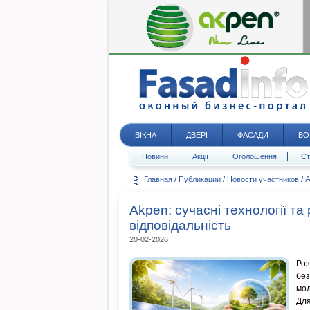
ВІКНА
ДВЕРІ
ФАСАДИ
ВО
Новини
Акції
Оголошення
Ст
/
/
/
A
Главная
Публикации
Новости участников
Akpen: сучасні технології та
відповідальність
20-02-2026
Роз
без
мод
Дл