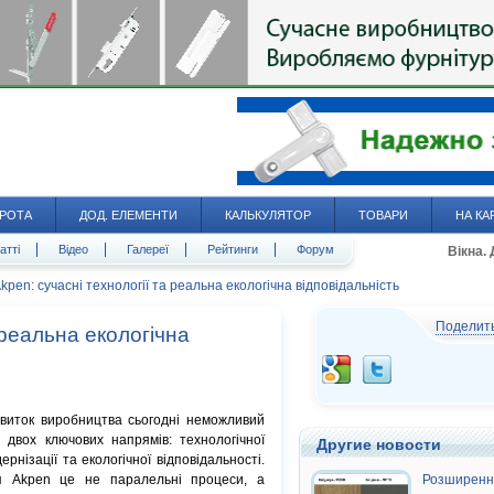
РОТА
ДОД. ЕЛЕМЕНТИ
КАЛЬКУЛЯТОР
ТОВАРИ
НА КА
атті
Відео
Галереї
Рейтинги
Форум
Вікна.
kpen: сучасні технології та реальна екологічна відповідальність
Поделит
 реальна екологічна
виток виробництва сьогодні неможливий
 двох ключових напрямів: технологічної
Другие новости
ернізації та екологічної відповідальності.
я Akpen це не паралельні процеси, а
Розширенн