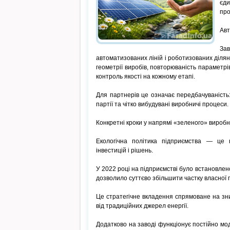
єди
про
Авт
За
автоматизованих ліній і роботизованих ділян
геометрії виробів, повторюваність параметрі
контроль якості на кожному етапі.
Для партнерів це означає передбачуваність: 
партії та чітко вибудувані виробничі процеси.
Конкретні кроки у напрямі «зеленого» вироб
Екологічна політика підприємства — це 
інвестицій і рішень.
У 2022 році на підприємстві було встановлен
дозволило суттєво збільшити частку власної г
Це стратегічне вкладення спрямоване на зн
від традиційних джерел енергії.
Додатково на заводі функціонує постійно мод