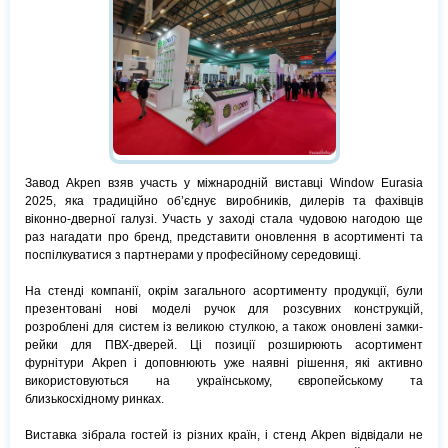
Завод Akpen взяв участь у міжнародній виставці Window Eurasia
2025, яка традиційно об’єднує виробників, дилерів та фахівців
віконно-дверної галузі. Участь у заході стала чудовою нагодою ще
раз нагадати про бренд, представити оновлення в асортименті та
поспілкуватися з партнерами у професійному середовищі.
На стенді компанії, окрім загального асортименту продукції, були
презентовані нові моделі ручок для розсувних конструкцій,
розроблені для систем із великою стулкою, а також оновлені замки-
рейки для ПВХ-дверей. Ці позиції розширюють асортимент
фурнітури Akpen і доповнюють уже наявні рішення, які активно
використовуються на українському, європейському та
близькосхідному ринках.
Виставка зібрала гостей із різних країн, і стенд Akpen відвідали не