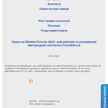
Контакти
Новости участников
Реєстрація в каталозі
Реклама
Угода користувача
Akpen на Window Eurasia 2025: нові рішення та розширення
міжнародних контактів | Fasadinfo.ua
ID:11530
Копіювання інформації, що опублікована на www.Fasadinfo.ua, допустиме лише за
наявності письмового дозволу адміністратора. www.Fasadinfo.ua не несе
відповідальності за зміст інформації, яку розміщують користувачі ресурсу.
Личный кабинет
©2005 - 2026 fasadinfo.ua
Все права защищены