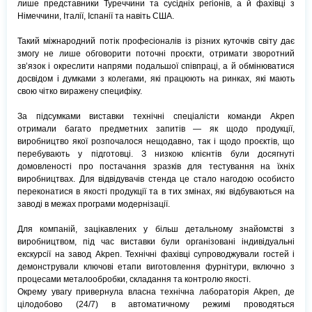
лише представники Туреччини та сусідніх регіонів, а й фахівці з
Німеччини, Італії, Іспанії та навіть США.
Такий міжнародний потік професіоналів із різних куточків світу дає
змогу не лише обговорити поточні проєкти, отримати зворотний
зв’язок і окреслити напрями подальшої співпраці, а й обмінюватися
досвідом і думками з колегами, які працюють на ринках, які мають
свою чітко виражену специфіку.
За підсумками виставки технічні спеціалісти команди Akpen
отримали багато предметних запитів — як щодо продукції,
виробництво якої розпочалося нещодавно, так і щодо проєктів, що
перебувають у підготовці. З низкою клієнтів були досягнуті
домовленості про постачання зразків для тестування на їхніх
виробництвах. Для відвідувачів стенда це стало нагодою особисто
переконатися в якості продукції та в тих змінах, які відбуваються на
заводі в межах програми модернізації.
Для компаній, зацікавлених у більш детальному знайомстві з
виробництвом, під час виставки були організовані індивідуальні
екскурсії на завод Akpen. Технічні фахівці супроводжували гостей і
демонстрували ключові етапи виготовлення фурнітури, включно з
процесами металообробки, складання та контролю якості.
Окрему увагу привернула власна технічна лабораторія Akpen, де
цілодобово (24/7) в автоматичному режимі проводяться