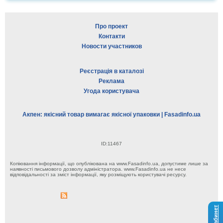
Про проект
Контакти
Новости участников
Реєстрація в каталозі
Реклама
Угода користувача
Акпен: якісний товар вимагає якісної упаковки | Fasadinfo.ua
ID:11467
Копіювання інформації, що опублікована на www.Fasadinfo.ua, допустиме лише за
наявності письмового дозволу адміністратора. www.Fasadinfo.ua не несе
відповідальності за зміст інформації, яку розміщують користувачі ресурсу.