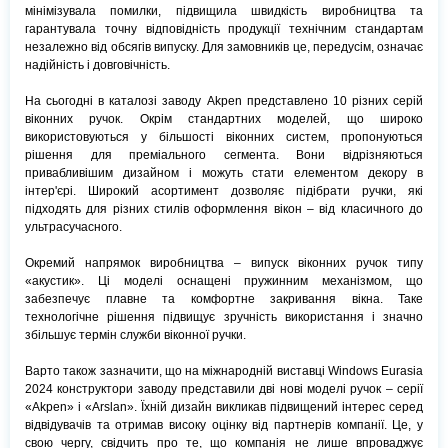
мінімізувала помилки, підвищила швидкість виробництва та
гарантувала точну відповідність продукції технічним стандартам
незалежно від обсягів випуску. Для замовників це, передусім, означає
надійність і довговічність.
На сьогодні в каталозі заводу Akpen представлено 10 різних серій
віконних ручок. Окрім стандартних моделей, що широко
використовуються у більшості віконних систем, пропонуються
рішення для преміального сегмента. Вони відрізняються
привабливішим дизайном і можуть стати елементом декору в
інтер'єрі. Широкий асортимент дозволяє підібрати ручки, які
підходять для різних стилів оформлення вікон – від класичного до
ультрасучасного.
Окремий напрямок виробництва – випуск віконних ручок типу
«акустик». Ці моделі оснащені пружинним механізмом, що
забезпечує плавне та комфортне закривання вікна. Таке
технологічне рішення підвищує зручність використання і значно
збільшує термін служби віконної ручки.
Варто також зазначити, що на міжнародній виставці Windows Eurasia
2024 конструктори заводу представили дві нові моделі ручок – серії
«Akpen» і «Arslan». Їхній дизайн викликав підвищений інтерес серед
відвідувачів та отримав високу оцінку від партнерів компанії. Це, у
свою чергу, свідчить про те, що компанія не лише впроваджує