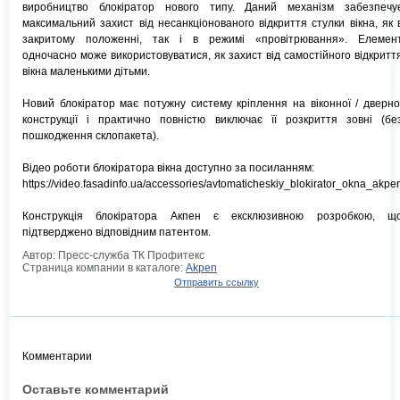
виробництво блокіратор нового типу. Даний механізм забезпечу
максимальний захист від несанкціонованого відкриття стулки вікна, як 
закритому положенні, так і в режимі «провітрювання». Елемен
одночасно може використовуватися, як захист від самостійного відкритт
вікна маленькими дітьми.
Новий блокіратор має потужну систему кріплення на віконної / дверно
конструкції і практично повністю виключає її розкриття зовні (бе
пошкодження склопакета).
Відео роботи блокіратора вікна доступно за посиланням:
https://video.fasadinfo.ua/accessories/avtomaticheskiy_blokirator_okna_akpe
Конструкція блокіратора Акпен є ексклюзивною розробкою, щ
підтверджено відповідним патентом.
Автор: Пресс-служба ТК Профитекс
Страница компании в каталоге:
Akpen
Отправить ссылку
Комментарии
Оставьте комментарий