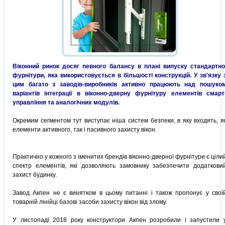
Віконний ринок досяг певного балансу в плані випуску стандартно
фурнітури, яка використовується в більшості конструкцій. У зв'язку 
цим багато з заводів-виробників активно працюють над пошуко
варіантів інтеграції в віконно-дверну фурнітуру елементів смарт
управління та аналогічних модулів.
Окремим сегментом тут виступає ніша систем безпеки, в яку входять, я
елементи активного, так і пасивного захисту вікон.
Практично у кожного з іменитих брендів віконно-дверної фурнітури є ціли
спектр елементів, які дозволяють замовнику забезпечити додаткови
захист будинку.
Завод Акпен не є винятком в цьому питанні і також пропонує у свої
товарній лінійці базові засоби захисту вікон від злому.
У листопаді 2018 року конструктори Акпен розробили і запустили 