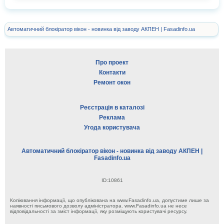
Автоматичний блокіратор вікон - новинка від заводу АКПЕН | Fasadinfo.ua
Про проект
Контакти
Ремонт окон
Реєстрація в каталозі
Реклама
Угода користувача
Автоматичний блокіратор вікон - новинка від заводу АКПЕН |
Fasadinfo.ua
ID:10861
Копіювання інформації, що опублікована на www.Fasadinfo.ua, допустиме лише за
наявності письмового дозволу адміністратора. www.Fasadinfo.ua не несе
відповідальності за зміст інформації, яку розміщують користувачі ресурсу.