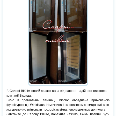
В Салоні ВІКНА новий зразок вікна від нашого надійного партнера -
компанії Віконда.
Вікно в преміальній ламінації bicolor, обладнане прихованою
фурнітурою від WinkHaus, Німеччина і склопакетом зі смарт-плівкою,
яка дозволяє змінювати прозорість вікна легким дотиком до пульта.
Завітайте до Салону ВІКНА, побачите наживо, якими повинні бути