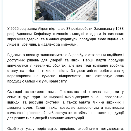
У 2025 році завод Akpen відзначає 37 років роботи. Заснована у 1988
році Аднаном Кефліоглу компанія сьогодні є одним із визнаних
виробників дверної та віконної фурнітури, продукція якого відома не
лише в Туреччині, а й далеко за її межами.
Від самого початку головною метою Akpen було створення надійних і
доступних рішень для дверей та вікон. Перші партії продукції
випускалися у невеликих обсягах, але вже тоді компанія зробила
ставку на якість і технологічність. За десятиліття роботи завод
перетворився на сучасне підприємство, яке експортує свою
продукцію більш ніж у 40 країн світу.
Сьогодні асортимент компанії охоплює всі ключові напрями у
сегменті фурнітури. Це широкий вибір дверних рішень, поворотно-
відкидні та розсувні системи, а також багата лінійка віконних і
дверних ручок. Такий підхід дозволяє запропонувати партнерам
комплексні рішення й забезпечувати стабільні поставки продукції
для різних типів дверей і віконних конструкцій.
Особливу увагу керівництво приділяє виробничим потужностям: