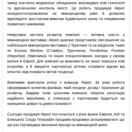
завод поетапно модернізує обладнання, впроваджує нові технології
та вдосконалює контроль якості. Це робить продукцію Akpen
конкурентоспроможною на міжнародному рівні й дозволяє
відповідати зростаючим вимогам будівельного ринку та очікуванням
приватних замовників.
Невід’ємна частина розвитку компанії — активна участь у
міжнародних виставках. Akpen щорічно представляє свої рішення на
найбільших міжнародних виставках у Туреччині та за кордоном, таких
як Eurasia Window (Стамбул, Туреччина), Fensterbau Frontale
(Нюрнберг, Німеччина) та інших спеціалізованих заходах у своєму
регіоні й Європі. Для компанії це можливість не лише показати нові
розробки, а й зміцнити партнерські зв’язки, отримати відгуки від
клієнтів і відстежувати світові тенденції.
Важливим фактором успіху є команда Akpen. За роки роботи
сформувався колектив фахівців, який поєднує досвід і прагнення до
розвитку. Завдяки їхнім зусиллям компанія зберігає репутацію
надійного виробника, а співпраця з партнерами будується на
принципах довіри та довгостроковості.
Сьогодні продукція Akpen постачається у різні країни Європи, Азії та
Близького Сходу. Географія продажів продовжує розширюватися, що
ще раз підтверджує визнання бренду на міжнародній арені.