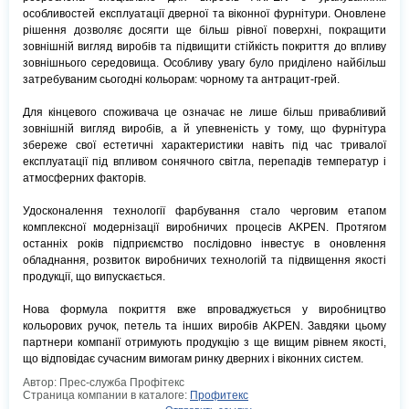
особливостей експлуатації дверної та віконної фурнітури. Оновлене
рішення дозволяє досягти ще більш рівної поверхні, покращити
зовнішній вигляд виробів та підвищити стійкість покриття до впливу
зовнішнього середовища. Особливу увагу було приділено найбільш
затребуваним сьогодні кольорам: чорному та антрацит-грей.
Для кінцевого споживача це означає не лише більш привабливий
зовнішній вигляд виробів, а й упевненість у тому, що фурнітура
збереже свої естетичні характеристики навіть під час тривалої
експлуатації під впливом сонячного світла, перепадів температур і
атмосферних факторів.
Удосконалення технології фарбування стало черговим етапом
комплексної модернізації виробничих процесів AKPEN. Протягом
останніх років підприємство послідовно інвестує в оновлення
обладнання, розвиток виробничих технологій та підвищення якості
продукції, що випускається.
Нова формула покриття вже впроваджується у виробництво
кольорових ручок, петель та інших виробів AKPEN. Завдяки цьому
партнери компанії отримують продукцію з ще вищим рівнем якості,
що відповідає сучасним вимогам ринку дверних і віконних систем.
Автор: Прес-служба Профітекс
Страница компании в каталоге:
Профитекс