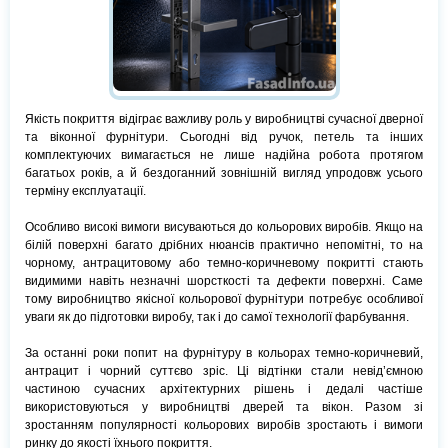
Якість покриття відіграє важливу роль у виробництві сучасної дверної
та віконної фурнітури. Сьогодні від ручок, петель та інших
комплектуючих вимагається не лише надійна робота протягом
багатьох років, а й бездоганний зовнішній вигляд упродовж усього
терміну експлуатації.
Особливо високі вимоги висуваються до кольорових виробів. Якщо на
білій поверхні багато дрібних нюансів практично непомітні, то на
чорному, антрацитовому або темно-коричневому покритті стають
видимими навіть незначні шорсткості та дефекти поверхні. Саме
тому виробництво якісної кольорової фурнітури потребує особливої
уваги як до підготовки виробу, так і до самої технології фарбування.
За останні роки попит на фурнітуру в кольорах темно-коричневий,
антрацит і чорний суттєво зріс. Ці відтінки стали невід’ємною
частиною сучасних архітектурних рішень і дедалі частіше
використовуються у виробництві дверей та вікон. Разом зі
зростанням популярності кольорових виробів зростають і вимоги
ринку до якості їхнього покриття.