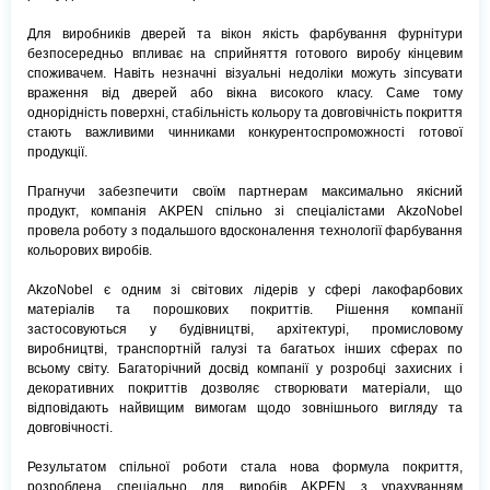
Для виробників дверей та вікон якість фарбування фурнітури
безпосередньо впливає на сприйняття готового виробу кінцевим
споживачем. Навіть незначні візуальні недоліки можуть зіпсувати
враження від дверей або вікна високого класу. Саме тому
однорідність поверхні, стабільність кольору та довговічність покриття
стають важливими чинниками конкурентоспроможності готової
продукції.
Прагнучи забезпечити своїм партнерам максимально якісний
продукт, компанія AKPEN спільно зі спеціалістами AkzoNobel
провела роботу з подальшого вдосконалення технології фарбування
кольорових виробів.
AkzoNobel є одним зі світових лідерів у сфері лакофарбових
матеріалів та порошкових покриттів. Рішення компанії
застосовуються у будівництві, архітектурі, промисловому
виробництві, транспортній галузі та багатьох інших сферах по
всьому світу. Багаторічний досвід компанії у розробці захисних і
декоративних покриттів дозволяє створювати матеріали, що
відповідають найвищим вимогам щодо зовнішнього вигляду та
довговічності.
Результатом спільної роботи стала нова формула покриття,
розроблена спеціально для виробів AKPEN з урахуванням