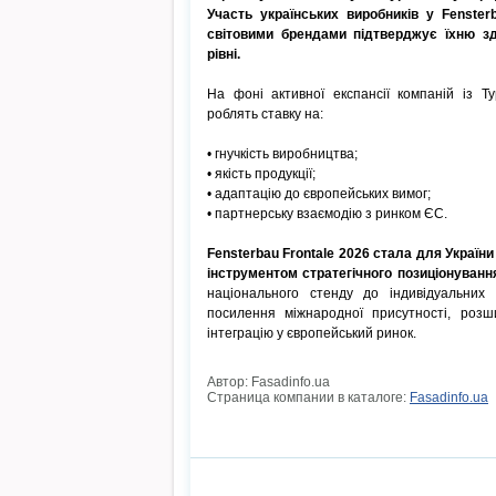
Участь українських виробників у Fenster
світовими брендами підтверджує їхню зд
рівні.
На фоні активної експансії компаній із Т
роблять ставку на:
• гнучкість виробництва;
• якість продукції;
• адаптацію до європейських вимог;
• партнерську взаємодію з ринком ЄС.
Fensterbau Frontale 2026 стала для Україн
інструментом стратегічного позиціонування
національного стенду до індивідуальних
посилення міжнародної присутності, розши
інтеграцію у європейський ринок.
Автор: Fasadinfo.ua
Страница компании в каталоге:
Fasadinfo.ua