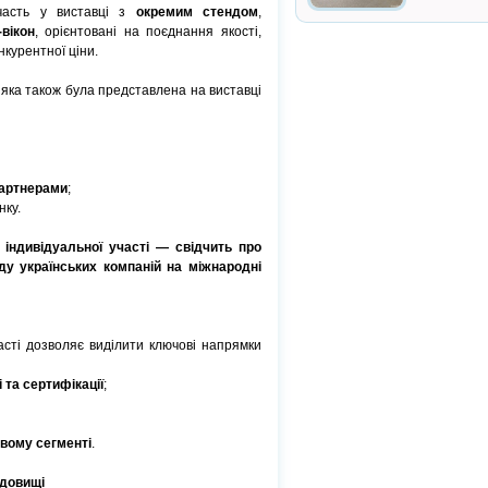
участь у виставці з
окремим стендом
,
вікон
, орієнтовані на поєднання якості,
нкурентної ціни.
 яка також була представлена на виставці
артнерами
;
нку.
 індивідуальної участі — свідчить про
ду українських компаній на міжнародні
асті дозволяє виділити ключові напрямки
 та сертифікації
;
вому сегменті
.
едовищі