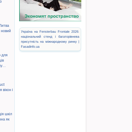
fo
…
 Литва
 новий
Україна на Fensterbau Frontale 2026:
національний стенд і багаторівнева
присутність на міжнародному ринку |
Fasadinfo.ua
 для
ів
 бу…
uct
я вікон і
ія шкіл
ікна як