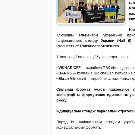
га
мо
на
екс
Нац
Ключовим елементом української при
національного стенду України (Hall 6)
,
Producers of Translucent Structures
.
У межах цієї експозиції були представлені:
•
VIKNAR’OFF
— виробник ПВХ-вікон і дверни
•
BARKS
— компанія, що спеціалізується на
•
Ekran-Viknosvit
— виробник алюмінієвих і де
Спільний формат участі підкреслює п
кооперації та формування єдиного галуз
ринку.
Індивідуальні стенди: паралельні стратегії
Поряд із національним стендом україн
індивідуальному форматі.