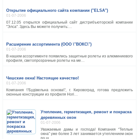
Открытие официального сайта компании ("ELSA")
01-07-2006
07.12.05 открылся официальный сайт дистрибъюторской компании
"Элса". Здесь Вы можете получить:…
Расширение ассортимента (ООО \"ВОКС\")
01-07-2006
В нашем ассортименте появились защитные ролеты из алюминиевого
профиля, светопрозрачные ролеты на ме…
Чешские окна! Настоящее качество!
01-07-2006
Компания \"Будівельна основа\", г. Кировоград, готова предложить
оконные конструкции из профиля Hori…
Утепление, герметизация, ремонт и покраска
деревянных окон
01-07-2006
Уважаемые дамы и господа! Компания “Теплые
окна” уже более 3 лет занимается утеплением окон
по ш…