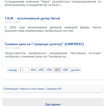
Сотрудниками компании "Текра", разработано спецпредложение по
региональному сотрудничеству на базе с…
Т.Б.М. - эксклюзивный дилер Heroal
01-07-2006
С 2005 года эксклюзивным дилером немецкой фирмы Heroal
(разработчика алюминиевых профильных систем)…
Снижена цена на \"лазерную рулетку\" (СИМПЛЕКС)
01-07-2006
Представители профильного направления \"Натяжные потолки\"
сообщили о снижении цены на \"лазерную ру…
назад
1
…
454
455
456
457
458
далее
Публикации. Новости участников. Страница 457.
Про проект